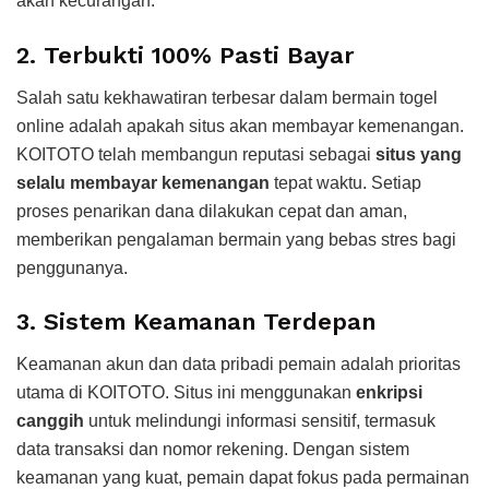
akan kecurangan.
2. Terbukti 100% Pasti Bayar
Salah satu kekhawatiran terbesar dalam bermain togel
online adalah apakah situs akan membayar kemenangan.
KOITOTO telah membangun reputasi sebagai
situs yang
selalu membayar kemenangan
tepat waktu. Setiap
proses penarikan dana dilakukan cepat dan aman,
memberikan pengalaman bermain yang bebas stres bagi
penggunanya.
3. Sistem Keamanan Terdepan
Keamanan akun dan data pribadi pemain adalah prioritas
utama di KOITOTO. Situs ini menggunakan
enkripsi
canggih
untuk melindungi informasi sensitif, termasuk
data transaksi dan nomor rekening. Dengan sistem
keamanan yang kuat, pemain dapat fokus pada permainan