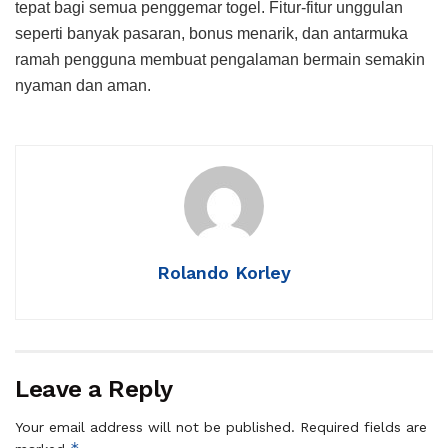
tepat bagi semua penggemar togel. Fitur-fitur unggulan
seperti banyak pasaran, bonus menarik, dan antarmuka
ramah pengguna membuat pengalaman bermain semakin
nyaman dan aman.
Rolando Korley
Leave a Reply
Your email address will not be published.
Required fields are