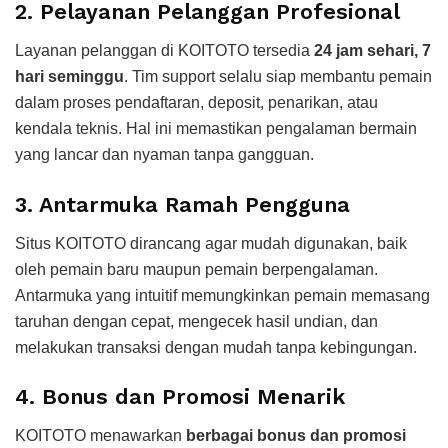
2. Pelayanan Pelanggan Profesional
Layanan pelanggan di KOITOTO tersedia
24 jam sehari, 7
hari seminggu
. Tim support selalu siap membantu pemain
dalam proses pendaftaran, deposit, penarikan, atau
kendala teknis. Hal ini memastikan pengalaman bermain
yang lancar dan nyaman tanpa gangguan.
3. Antarmuka Ramah Pengguna
Situs KOITOTO dirancang agar mudah digunakan, baik
oleh pemain baru maupun pemain berpengalaman.
Antarmuka yang intuitif memungkinkan pemain memasang
taruhan dengan cepat, mengecek hasil undian, dan
melakukan transaksi dengan mudah tanpa kebingungan.
4. Bonus dan Promosi Menarik
KOITOTO menawarkan
berbagai bonus dan promosi