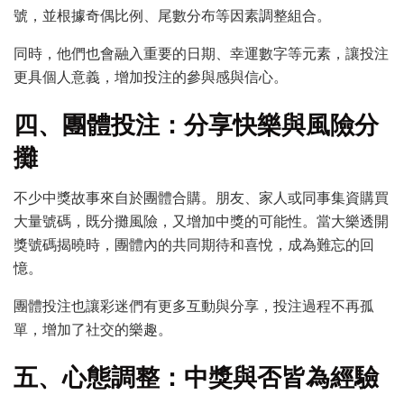
號，並根據奇偶比例、尾數分布等因素調整組合。
同時，他們也會融入重要的日期、幸運數字等元素，讓投注
更具個人意義，增加投注的參與感與信心。
四、團體投注：分享快樂與風險分
攤
不少中獎故事來自於團體合購。朋友、家人或同事集資購買
大量號碼，既分攤風險，又增加中獎的可能性。當大樂透開
獎號碼揭曉時，團體內的共同期待和喜悅，成為難忘的回
憶。
團體投注也讓彩迷們有更多互動與分享，投注過程不再孤
單，增加了社交的樂趣。
五、心態調整：中獎與否皆為經驗