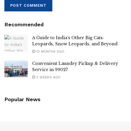
Recommended
A Guide to India’s Other Big Cats:
Leopards, Snow Leopards, and Beyond
10 MONTHS AGO
Convenient Laundry Pickup & Delivery
Service in 99027
3 WEEKS AGO
Popular News