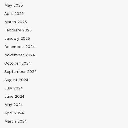
May 2025
April 2025
March 2025
February 2025
January 2025
December 2024
November 2024
October 2024
September 2024
August 2024
July 2024
June 2024
May 2024
April 2024
March 2024