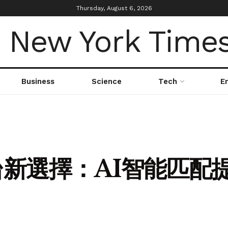
Thursday, August 6, 2026
Business
Science
Tech
E
新選擇：AI智能匹配