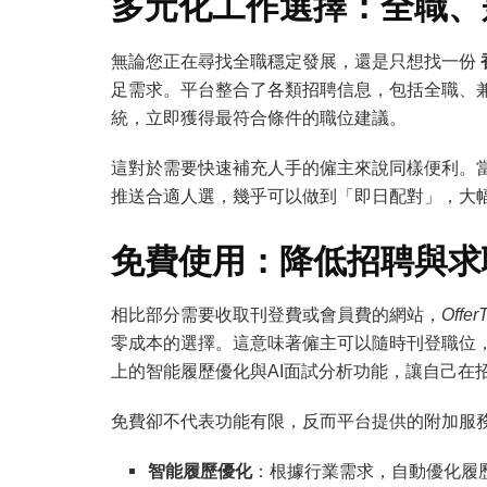
多元化工作選擇：全職、
無論您正在尋找全職穩定發展，還是只想找一份
足需求。平台整合了各類招聘信息，包括全職、
統，立即獲得最符合條件的職位建議。
這對於需要快速補充人手的僱主來說同樣便利。
推送合適人選，幾乎可以做到「即日配對」，大
免費使用：降低招聘與求
相比部分需要收取刊登費或會員費的網站，
Offer
零成本的選擇。這意味著僱主可以隨時刊登職位
上的智能履歷優化與AI面試分析功能，讓自己在
免費卻不代表功能有限，反而平台提供的附加服
智能履歷優化
：根據行業需求，自動優化履