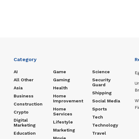
Category
R
AI
Game
Science
Eg
All Other
Gaming
Security
U
Guard
Asia
Health
B
Shipping
Business
Home
W
Improvement
Social Media
Construction
Fi
Home
Sports
Crypto
Services
Tech
Digital
Lifestyle
Marketing
Technology
Marketing
Education
Travel
Movie