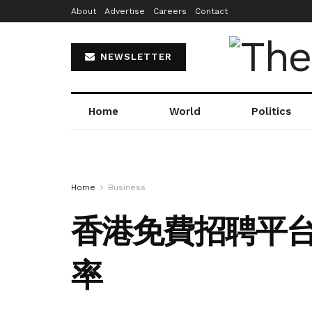
About
Advertise
Careers
Contact
NEWSLETTER
Home
World
Politics
Home
Business
香港免費招聘平台
率