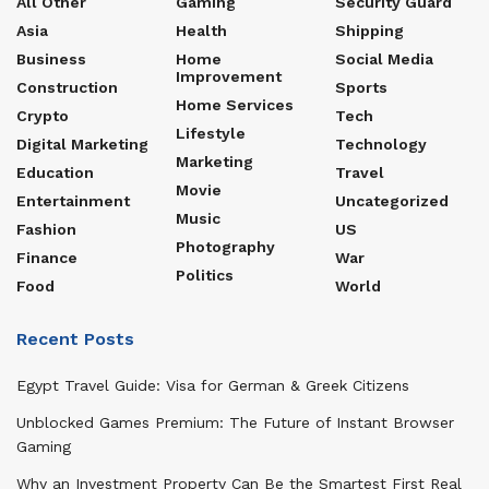
All Other
Gaming
Security Guard
Asia
Health
Shipping
Business
Home
Social Media
Improvement
Construction
Sports
Home Services
Crypto
Tech
Lifestyle
Digital Marketing
Technology
Marketing
Education
Travel
Movie
Entertainment
Uncategorized
Music
Fashion
US
Photography
Finance
War
Politics
Food
World
Recent Posts
Egypt Travel Guide: Visa for German & Greek Citizens
Unblocked Games Premium: The Future of Instant Browser
Gaming
Why an Investment Property Can Be the Smartest First Real